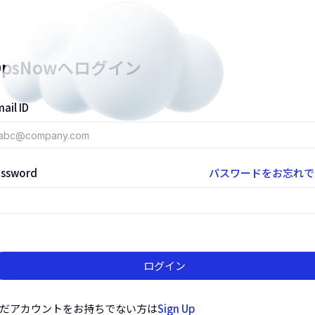
OpsNowへログイン
ail ID
assword
パスワードをお忘れで
ログイン
だアカウントをお持ちでない方は
Sign Up