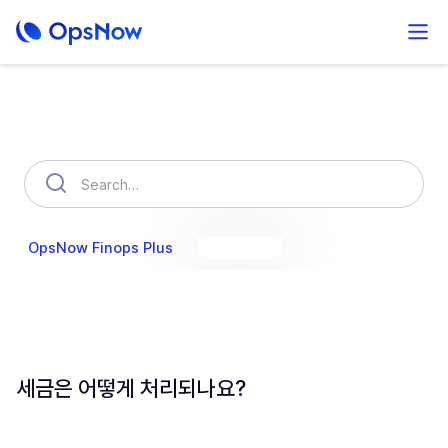
How can we help you?
OpsNow Finops Plus
AutoSavings
OpsNow Prime
세금은 어떻게 처리되나요?