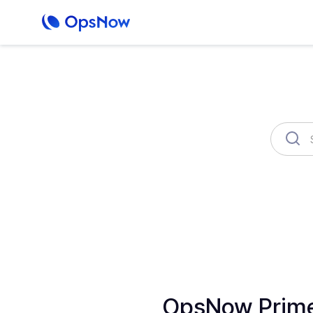
OpsNow Finops Plus
AutoSavi
OpsNow Pri