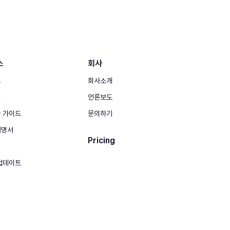
스
회사
그
회사소개
실
언론보도
 가이드
문의하기
 설명서
Pricing
업데이트