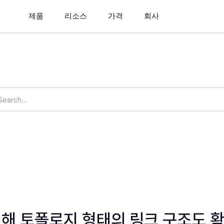
제품
리소스
가격
회사
How can we help you?
ngs
OpsNow Prime
해 토폴로지 형태의 링크 구조도 확