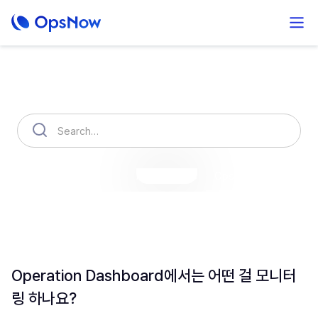
How can we help you?
OpsNow Finops Plus
AutoSavings
OpsNow Prime
Operation Dashboard에서는 어떤 걸 모니터
링 하나요?