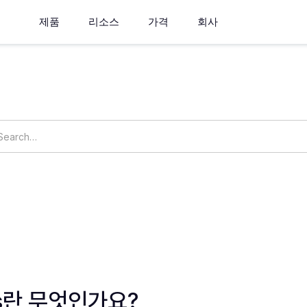
제품
리소스
가격
회사
How can we help you?
ings
OpsNow Prime
ics란 무엇인가요?