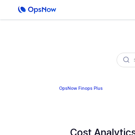
OpsNow Finops Plus
AutoSav
Cost Analyt