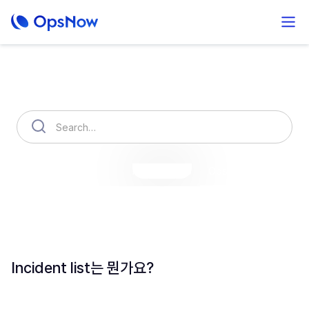
How can we help you?
OpsNow Finops Plus
AutoSavings
OpsNow Prime
Incident list는 뭔가요?