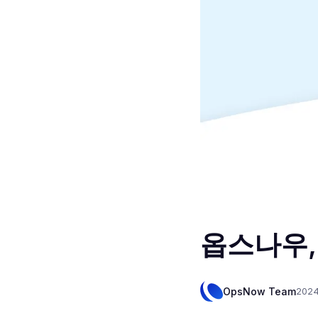
옵스나우,
OpsNow Team
202