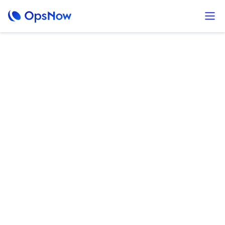
최소 리스크로
최대 65% 클라우드
비용 절감
OpsNow의 AutoSavings는 고객에게 리스크가 전혀 없습니다.
절감액이 발생하기 전까지 비용은 0원이며, 성공 시에만 성과를
공유합니다.
AWS와 함께하는 공동 절감 플랜으로 복잡한 약정을 최적화하여,