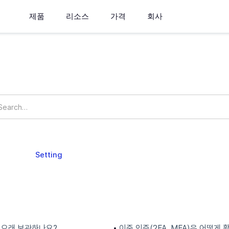
제품
리소스
가격
회사
How can we help you?
ngs
Setting
정
보안
 오래 보관하나요?
이중 인증(2FA, MFA)은 어떻게