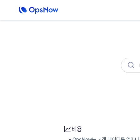
OpsNow FinOps Plus
AutoSav
청구
사용자 및 조직 관리
클라우드 계
비용
OpsNow는 고객 데이터를 얼마나