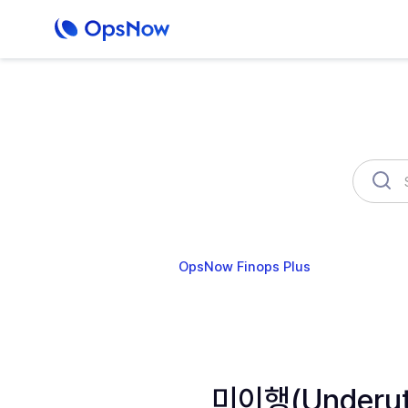
OpsNow Finops Plus
AutoSav
미이행(Underu