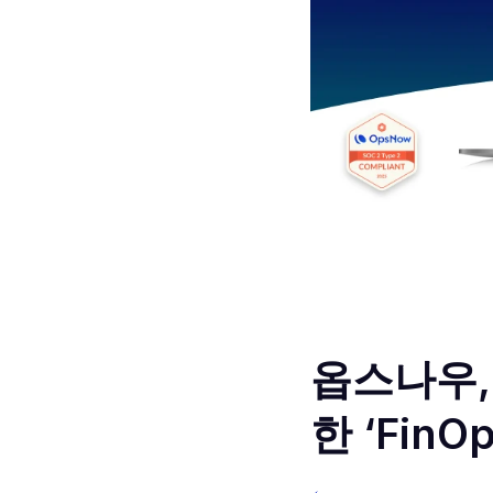
옵스나우,
한 ‘FinO