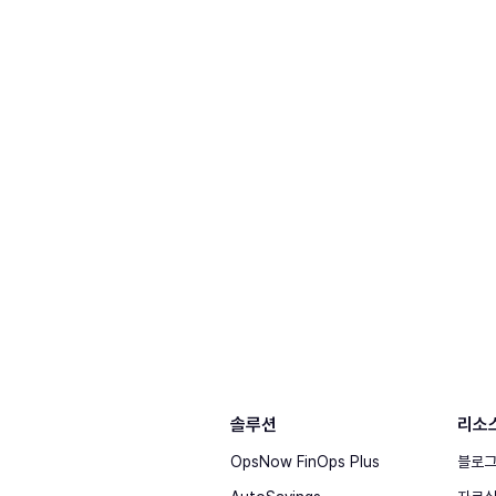
솔루션
리소
OpsNow FinOps Plus
블로