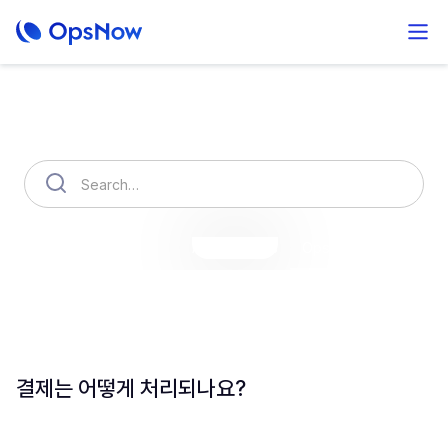
How can we help you?
OpsNow Finops Plus
AutoSavings
OpsNow Prime
결제는 어떻게 처리되나요?