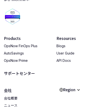
Products
Resources
OpsNow FinOps Plus
Blogs
AutoSavings
User Guide
OpsNow Prime
API Docs
サポートセンター
Region
会社
会社概要
ニュース