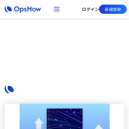
ログイン
新規登録
Brochures
FinOpsアプローチとOpsNow
パブリッククラウドでのコスト削減とパフォーマンスの最大
化方法にお悩みですか？OpsNowのFinOps統合プラットフォ
ームを活用したクラウドコスト最適化戦略をホワイトペーパ
ーでご紹介しています。
OpsNow Team
October 2, 2024
Read More