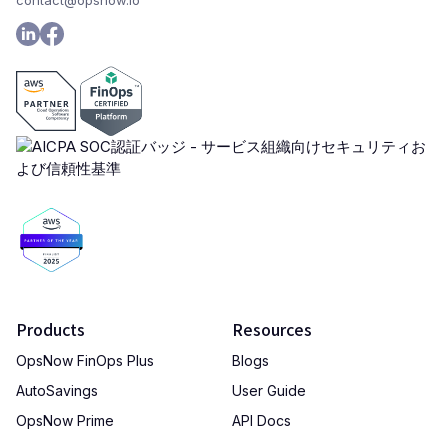
contact@opsnow.io
Products
Resources
OpsNow FinOps Plus
Blogs
AutoSavings
User Guide
OpsNow Prime
API Docs