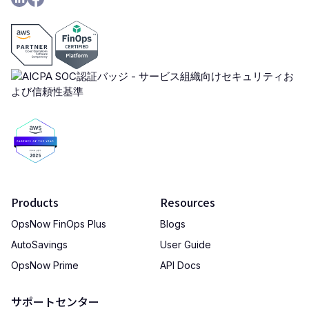
Products
Resources
OpsNow FinOps Plus
Blogs
AutoSavings
User Guide
OpsNow Prime
API Docs
サポートセンター