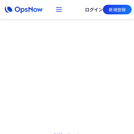
ログイン
新規登録
リスクを最小限に、
クラウド費用を最大
65%削減
OpsNowのAutoSavingsは、お客様にリスクが一切ありませ
ん。削減効果が発生するまで費用は0円で、成功した場合のみ
成果をシェアします。AWSと連携した共同削減プランによ
り、複雑なコミットメントを最適化し、月々のクラウド費用
を最大65%まで安全に削減します。