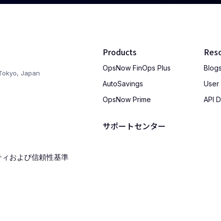
Products
Res
OpsNow FinOps Plus
Blog
Tokyo, Japan
AutoSavings
User
OpsNow Prime
API 
サポートセンター