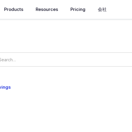
Products
Resources
Pricing
会社
お困りのことはございませ
vings
OpsNow Prime
ます。
なしでリアルタイムにコスト削減の機会を検出し適用します。