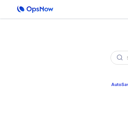
何か
OpsNow FinOps Plus
AutoSa
AutoSavings
クラウドの無駄を自動的に削減し
AutoSavingsは、手動作業