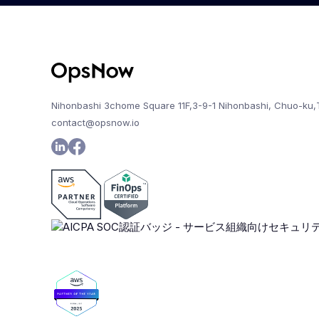
Nihonbashi 3chome Square 11F,3-9-1 Nihonbashi, Chuo-ku,
contact@opsnow.io