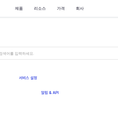
제품
리소스
가격
회사
무엇을 도와드릴까요?
ings
서비스 설정
pute
운영
분석
알림 & API
그룹 & IAM