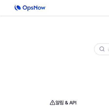
OpsNow FinOps Plus
AutoSav
Prime 소개
모니터링
인프라
Com
알림 & API