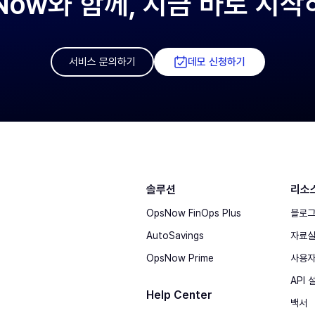
Now와 함께, 지금 바로 시
서비스 문의하기
데모 신청하기
솔루션
리소
OpsNow FinOps Plus
블로
AutoSavings
자료
OpsNow Prime
사용자
API
Help Center
백서