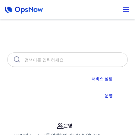
무엇을 도와드릴까요?
OpsNow FinOps Plus
AutoSavings
서비스 설정
Prime 소개
모니터링
인프라
Compute
운영
분석
알림 & API
그룹 & IAM
운영