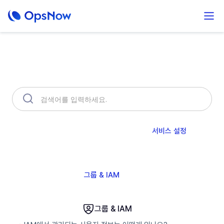
무엇을 도와드릴까요?
OpsNow FinOps Plus
AutoSavings
서비스 설정
Prime 소개
모니터링
인프라
Compute
운영
분석
알림 & API
그룹 & IAM
그룹 & IAM