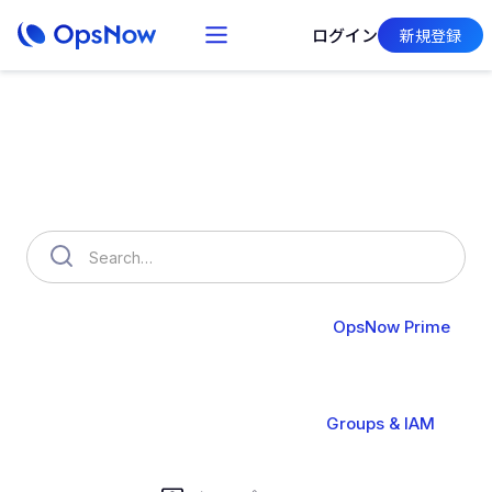
ログイン
新規登録
何かお困りのことはございません
か？
OpsNow FinOps Plus
AutoSavngs
OpsNow Prime
About Prime
Monitoring
Infrastructure
Compute
Operation
Analysis
Alert & API
Groups & IAM