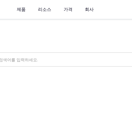
제품
리소스
가격
회사
무엇을 도와드릴까요?
ings
OpsNow Prime
가요?
석해, 낭비되는 비용을 빠르게 찾아드립니다.