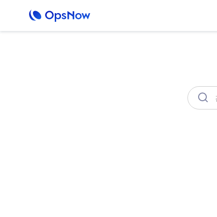
OpsNow FinOps Plus
AutoSav
비용
클라우드 비용이 낭비되고 있진 않으신
OpsNow는 지출 내역을 자동으로 분