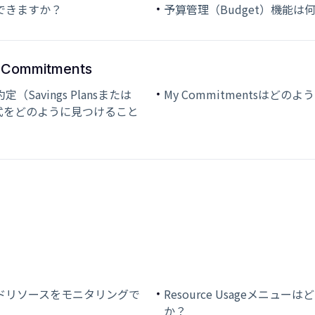
できますか？
予算管理（Budget）機能
mmitments
avings Plansまたは
My Commitmentsはどの
）購入方式をどのように見つけること
ウドリソースをモニタリングで
Resource Usageメニ
か？