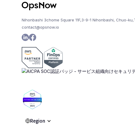
Nihonbashi 3chome Square 11F,3-9-1 Nihonbashi, Chuo-ku,
contact@opsnow.io
Region