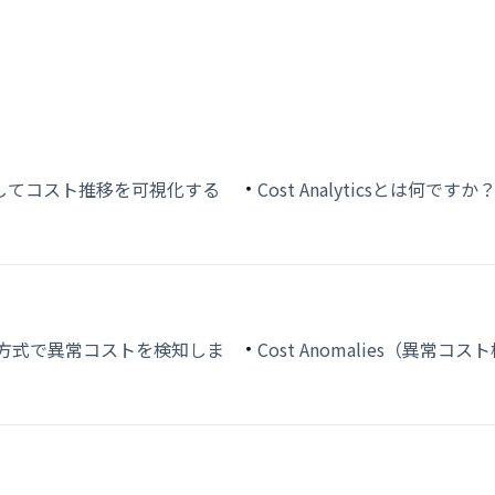
してコスト推移を可視化する
Cost Analyticsとは何ですか
ような方式で異常コストを検知しま
Cost Anomalies（異常