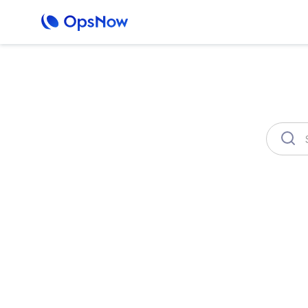
何か
OpsNow FinOps Plus
AutoSav
OpsNow FinOps
クラウド利用料の無駄にお悩みで
お客様の支出を自動分析し、無駄