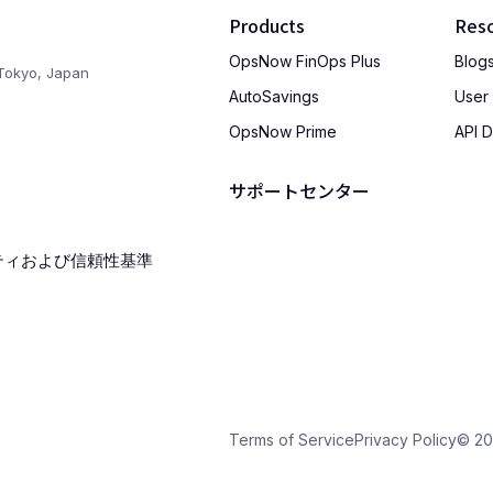
Products
Res
OpsNow FinOps Plus
Blog
Tokyo, Japan
AutoSavings
User
OpsNow Prime
API 
サポートセンター
Terms of Service
Privacy Policy
© 20