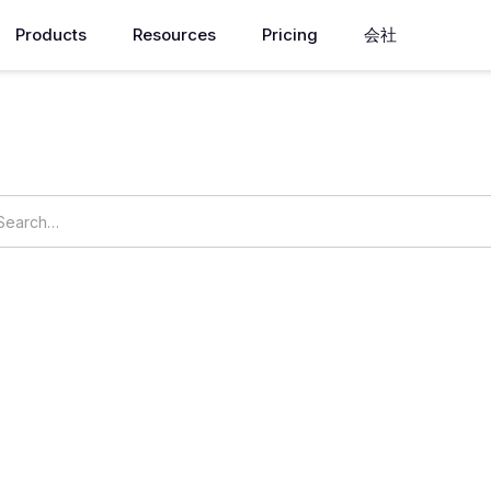
Products
Resources
Pricing
会社
お困りのことはございませ
ings
OpsNow Prime
 Plus
はありませんか？
なコストをすばやく発見します。