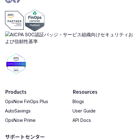
Products
Resources
OpsNow FinOps Plus
Blogs
AutoSavings
User Guide
OpsNow Prime
API Docs
サポートセンター