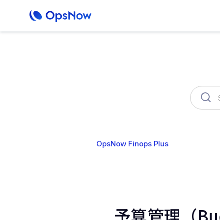
OpsNow Finops Plus
AutoSav
予算管理（Bu