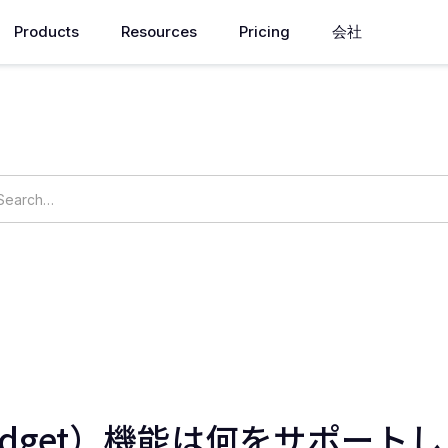
Products
Resources
Pricing
会社
How can we help you?
ings
OpsNow Prime
dget）機能は何をサポート