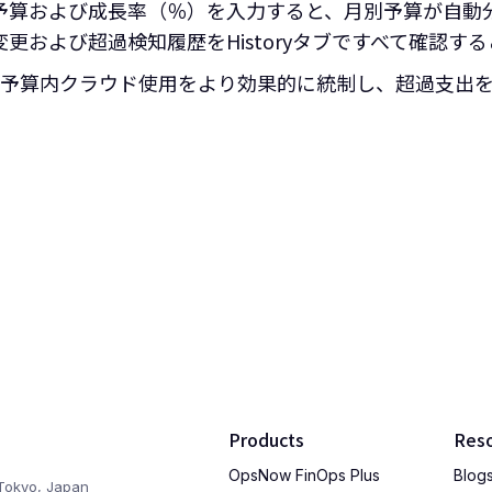
予算および成長率（％）を入力すると、月別予算が自動
更および超過検知履歴をHistoryタブですべて確認す
予算内クラウド使用をより効果的に統制し、超過支出
Products
Res
OpsNow FinOps Plus
Blog
Tokyo, Japan