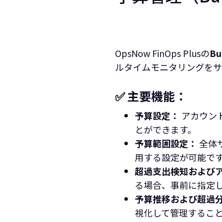
OpsNow FinOps Plusの
Bu
ルタイムモニタリングをサ
✅ 主要機能：
予算設定：
アカウント
とができます。
予算範囲設定：
全体サ
用する設定が可能で
超過支出検知および
る場合、事前に指定
予算推移および超過
視化して管理するこ