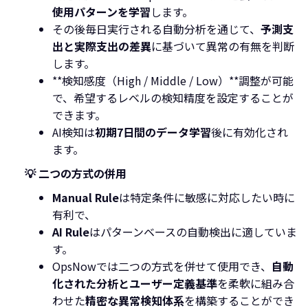
使用パターンを学習
します。
その後毎日実行される自動分析を通じて、
予測支
出と実際支出の差異
に基づいて異常の有無を判断
します。
**検知感度（High / Middle / Low）**調整が可能
で、希望するレベルの検知精度を設定することが
できます。
AI検知は
初期7日間のデータ学習
後に有効化され
ます。
💡 二つの方式の併用
Manual Rule
は特定条件に敏感に対応したい時に
有利で、
AI Rule
はパターンベースの自動検出に適していま
す。
OpsNowでは二つの方式を併せて使用でき、
自動
化された分析とユーザー定義基準
を柔軟に組み合
わせた
精密な異常検知体系
を構築することができ