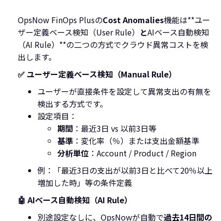
OpsNow FinOps Plusの
Cost Anomalies
機能は**ユー
ザー定義ベース検知（User Rule）
と
AIベース自動検知
（AI Rule）**の二つの方式でクラウド異常コストを検
出します。
✅ ユーザー定義ベース検知（Manual Rule）
ユーザーが直接条件を設定して異常支出の有無を
検出する方式です。
設定項目：
期間
：最近3日 vs 以前3日等
基準
：変化率（％）または支出金額基準
分析単位
：Account / Product / Region
例：「最近3日の支出が以前3日と比べて20％以上
増加した時」等の条件定義
🤖 AIベース自動検知（AI Rule）
別途設定なしに、OpsNowが自動で
過去14日間の