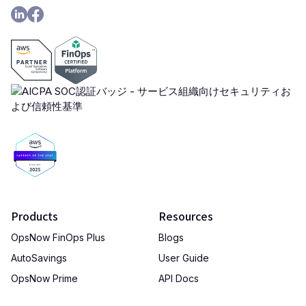
Products
Resources
OpsNow FinOps Plus
Blogs
AutoSavings
User Guide
OpsNow Prime
API Docs