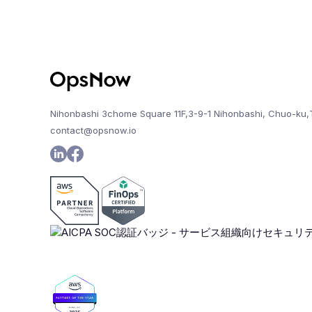
Nihonbashi 3chome Square 11F,3-9-1 Nihonbashi, Chuo-ku,
contact@opsnow.io