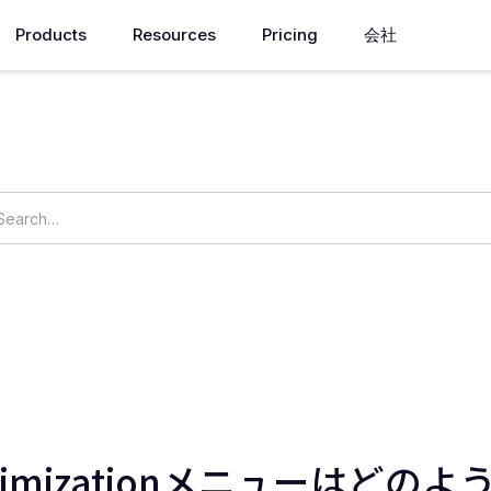
Products
Resources
Pricing
会社
How can we help you?
ings
OpsNow Prime
 Optimizationメニューはど