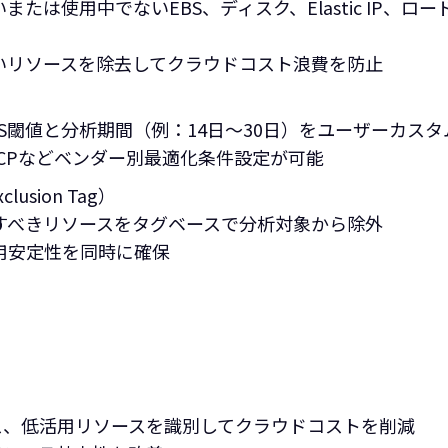
または使用中でないEBS、ディスク、Elastic IP、
いリソースを除去してクラウドコスト浪費を防止
IOPS閾値と分析期間（例：14日～30日）をユーザーカス
e、GCPなどベンダー別最適化条件設定が可能
usion Tag）
すべきリソースをタグベースで分析対象から除外
安定性を同時に確保‍
ス、低活用リソースを識別してクラウドコストを削減