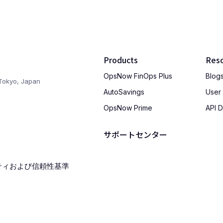
Products
Res
OpsNow FinOps Plus
Blog
Tokyo, Japan
AutoSavings
User
OpsNow Prime
API 
サポートセンター