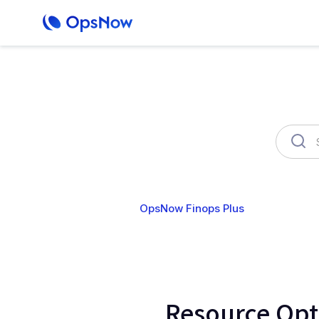
OpsNow Finops Plus
AutoSav
Resource