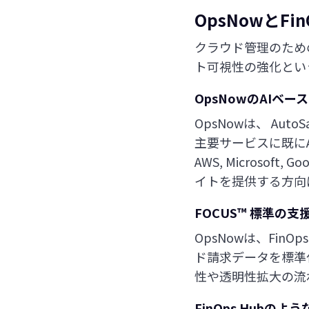
OpsNowと
Fin
クラウド管理のため
ト可視性の強化というF
OpsNowのAIベ
OpsNowは、 AutoSa
主要サービスに既にA
AWS, Micros
イトを提供する方向
FOCUS™ 標準の支
OpsNowは、Fin
ド請求データを標準
性や透明性拡大の流
FinOps Hubの