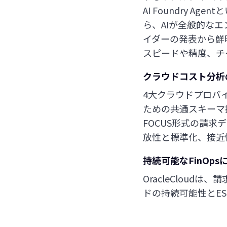
AI Foundry
ら、AIが全般的な
イダーの発表から鮮明
スピードや精度、チ
クラウドコスト分析の
4大クラウドプロバイ
ための共通スキーマ提
FOCUS形式の請求
放性と標準化、接近
持続可能なFinOp
OracleClou
ドの持続可能性とE