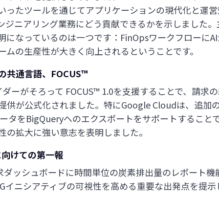
 Agentといったツールを通じてアプリケーションの現代化と
エンジニアリング業務にどう貢献できるかを示しました。
になっているのは一つです：FinOpsワークフローにA
ームの生産性が大きく向上されるということです。
共通言語、FOCUS™
ダーがそろって FOCUS™ 1.0を支援することで、請
供が公式化されました。特にGoogle Cloudは、追
データをBigQueryへのエクスポートをサポートするこ
性の拡大に強い意志を表明しました。
sに向けての第一報
dは、請求ダッシュボードに時間単位の炭素排出量のレポート
SGイニシアティブの可視性を高める重要な出発点を提示