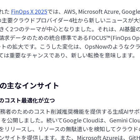
れた
FinOps X 2025
では、AWS, Microsoft Azure, GoogleC
tureなどの主要クラウドプロバイダー4社から新しいニュース
きく2つのテーマが中心となりました。それは、AI基盤
ータのための統合標準であるFOCUS™(FinOps Open Co
on)サポートの拡大です。こうした変化は、OpsNowのよう
ては重要なチャンスであり、新しい転換を意味します。
2025の主なインサイト
盤のコスト最適化が立つ
sの実務者のためのコスト削減推奨機能を提供する生成AIサポー
ion」を公開しました。続いてGoogle Cloudは、Gemini Clou
b 2.0」をリリースし、リソースの無駄遣いを検知してクラ
トを提供します。また、Microsoft Azureは、GitHub 