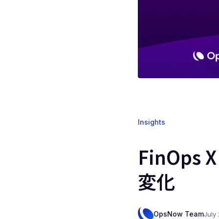
Insights
FinOps
変化
OpsNow Team
July