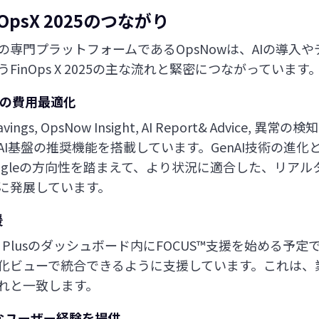
OpsX 2025
のつながり
の専門プラットフォームであるOpsNowは、AIの導入
inOps X 2025の主な流れと緊密につながっています
ースの費用最適化
vings, OpsNow Insight, AI Report& Advice,
I基盤の推奨機能を搭載しています。GenAI技術の進化と
oft, Googleの方向性を踏まえて、より状況に適合した、リ
に発展しています。
援
Ops Plusのダッシュボード内にFOCUS™支援を始める
化ビューで統合できるように支援しています。これは、
れと一致します。
ようなユーザー経験を提供