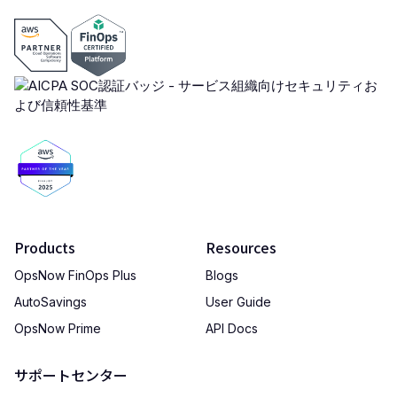
Products
Resources
OpsNow FinOps Plus
Blogs
AutoSavings
User Guide
OpsNow Prime
API Docs
サポートセンター