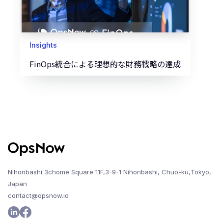
Insights
FinOps統合による理想的な財務戦略の達成
Nihonbashi 3chome Square 11F,3-9-1 Nihonbashi, Chuo-ku,Tokyo,
Japan
contact@opsnow.io