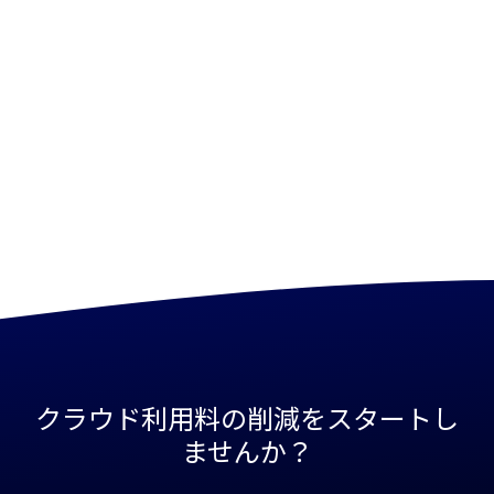
Visualize your cloud environment by cost center,
team, or initiative—tailored to your strategic goals.
クラウド利用料の削減をスタートし
ませんか？