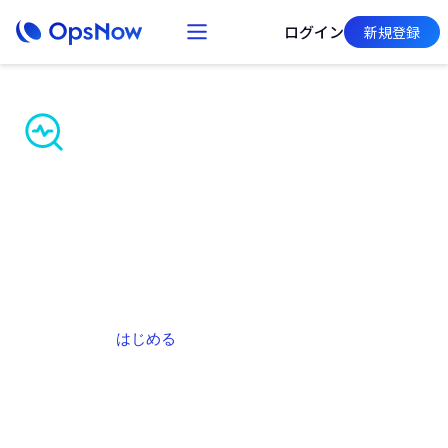
ログイン
新規登録
AI基盤のマルチクラウ
ドコスト最適化
マルチクラウド支出の予測・削減・統制と同時に、組織
全体の運用効率向上を実現します。
デモを申し込む
はじめる