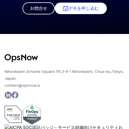
お問合せ
デモを申し込む
Nihonbashi 3chome Square 11F,3-9-1 Nihonbashi, Chuo-ku,Tokyo,
Japan
contact@opsnow.io