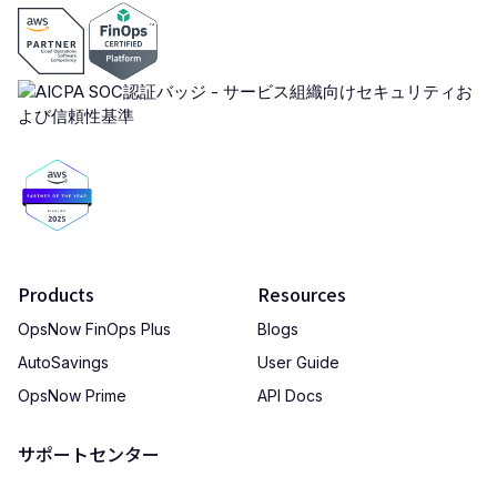
Products
Resources
OpsNow FinOps Plus
Blogs
AutoSavings
User Guide
OpsNow Prime
API Docs
サポートセンター