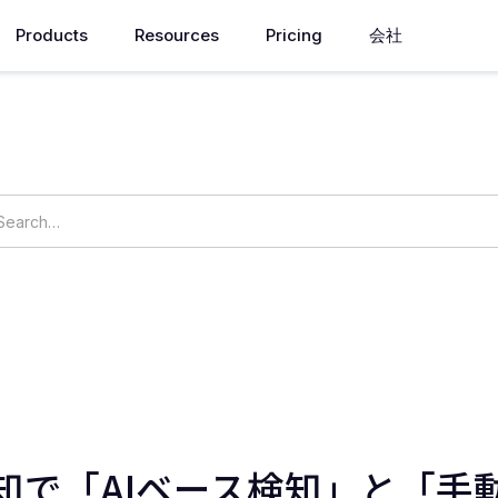
Products
Resources
Pricing
会社
How can we help you?
ings
OpsNow Prime
知で「AIベース検知」と「手