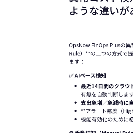
ような違いが
OpsNow FinOps Plus
Rule）**の二つの方
ます：
✅ AIベース検知
最近14日間のクラウ
有無を自動判断しま
支出急増／急減時に
**アラート感度（Hig
機能有効化のために
⚙️ 手動検知（Manual Rul