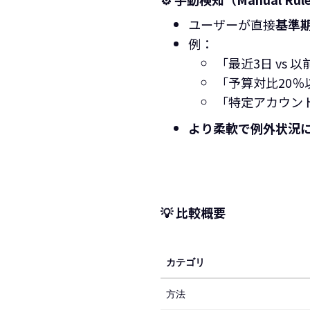
ユーザーが直接
基準
例：
「最近3日 vs 
「予算対比20％
「特定アカウン
より柔軟で例外状況
💡 比較概要
カテゴリ
方法