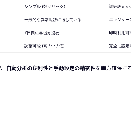
シンプル (数クリック)
詳細設定が
一般的な異常追跡に適している
エッジケー
7日間の学習が必要
即時利用可
調整可能 (高 / 中 / 低)
完全に設定
で、
自動分析の便利性と手動設定の精密性
を両方確保す