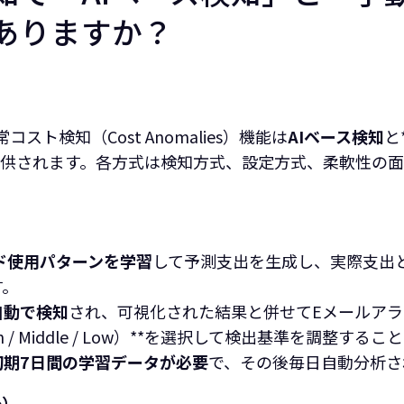
ありますか？
の異常コスト検知（Cost Anomalies）機能は
AIベース検知
と
式で提供されます。各方式は検知方式、設定方式、柔軟性の
ド使用パターンを学習
して予測支出を生成し、実際支出
す。
自動で検知
され、可視化された結果と併せてEメールアラ
h / Middle / Low）**を選択して検出基準を調整する
初期7日間の学習データが必要
で、その後毎日自動分析さ
e）