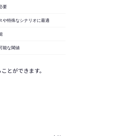
必要
スや特殊なシナリオに最適
能
可能な閾値
ることができます。