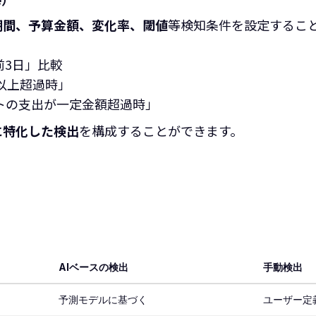
期間、予算金額、変化率、閾値
等検知条件を設定するこ
以前3日」比較
以上超過時」
トの支出が一定金額超過時」
に特化した検出
を構成することができます。
AIベースの検出
手動検出
予測モデルに基づく
ユーザー定