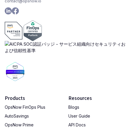
contact@opsnow.io
Products
Resources
OpsNow FinOps Plus
Blogs
AutoSavings
User Guide
OpsNow Prime
API Docs