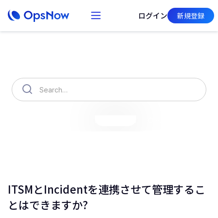
ログイン
新規登録
How can we help you?
OpsNow Finops Plus
AutoSavings
OpsNow Prime
ITSMとIncidentを連携させて管理するこ
とはできますか?