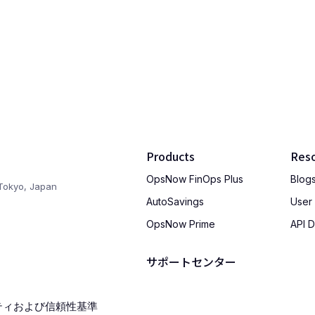
Products
Res
OpsNow FinOps Plus
Blog
Tokyo, Japan
AutoSavings
User
OpsNow Prime
API 
サポートセンター