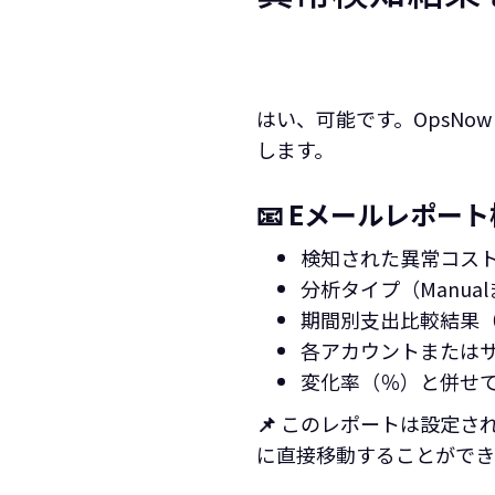
はい、可能です。OpsNow
します。
📧 Eメールレポー
検知された異常コス
分析タイプ（Manual
期間別支出比較結果（例：Oc
各アカウントまたは
変化率（％）と併せ
📌
このレポートは設定さ
に直接移動することができ