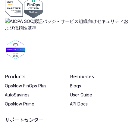
Products
Resources
OpsNow FinOps Plus
Blogs
AutoSavings
User Guide
OpsNow Prime
API Docs
サポートセンター