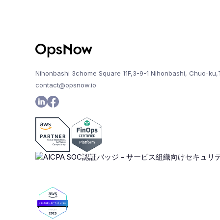
Nihonbashi 3chome Square 11F,3-9-1 Nihonbashi, Chuo-ku,
contact@opsnow.io