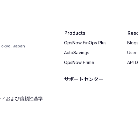
Products
Res
OpsNow FinOps Plus
Blog
Tokyo, Japan
AutoSavings
User
OpsNow Prime
API 
サポートセンター