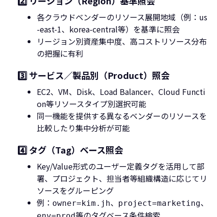
2️⃣ リージョン（Region）基準照会
各クラウドベンダーのリソース展開地域（例：us
-east-1、korea-central等）を基準に照会
リージョン別資産集中度、高コストリソース分布
の把握に有利
3️⃣ サービス／製品別（Product）照会
EC2、VM、Disk、Load Balancer、Cloud Functi
on等リソースタイプ別選択可能
同一機能を提供する異なるベンダーのリソースを
比較したり集中分析が可能
4️⃣ タグ（Tag）ベース照会
Key/Value形式のユーザー定義タグを活用して部
署、プロジェクト、担当者等組織構造に応じてリ
ソースをグルーピング
例：
、
、
owner=kim.jh
project=marketing
等のタグベース条件検索
env=prod