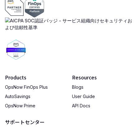
Products
Resources
OpsNow FinOps Plus
Blogs
AutoSavings
User Guide
OpsNow Prime
API Docs
サポートセンター