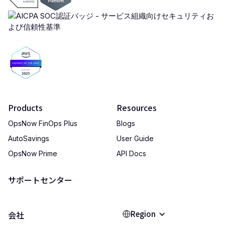
Products
Resources
OpsNow FinOps Plus
Blogs
AutoSavings
User Guide
OpsNow Prime
API Docs
サポートセンター
Region
会社