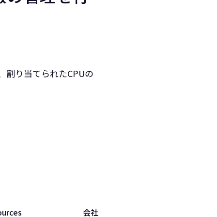
time、割り当てられたCPUの
ources
会社