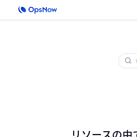
OpsNow Finops Plus
AutoSav
リソースの中