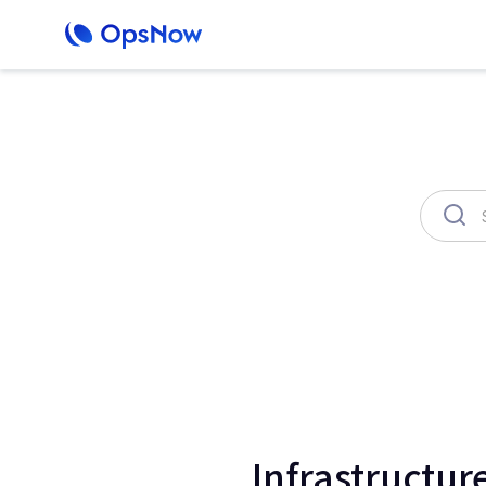
OpsNow Finops Plus
AutoSav
Infrastru