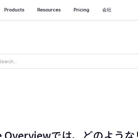
Products
Resources
Pricing
会社
How can we help you?
ings
OpsNow Prime
cture Overviewでは、どの