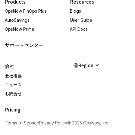
Products
Resources
OpsNow FinOps Plus
Blogs
AutoSavings
User Guide
OpsNow Prime
API Docs
サポートセンター
Region
会社
会社概要
ニュース
お問合せ
Pricing
Terms of Service
Privacy Policy
© 2025 OpsNow, Inc.