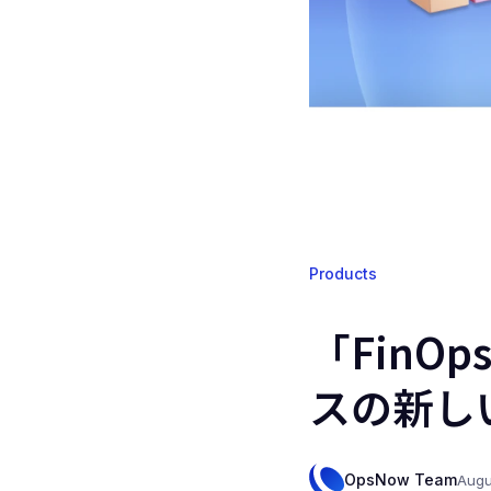
Products
「FinO
スの新し
OpsNow Team
Augu