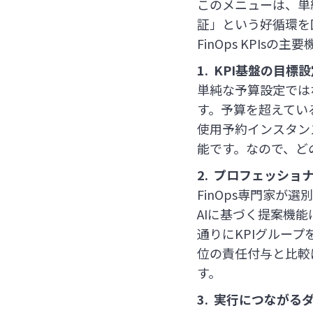
このメニューは、単
証」という好循環を
FinOps KPIs
1. KPI基盤の目標
単純な予算設定では
す。予算を超えてい
使用予約インスタン
能です。なので、ど
2. プロフェッショ
FinOps専門家が
AIに基づく提案機
通りにKPIグルー
位の責任付与と比較
す。
3. 実行につながる