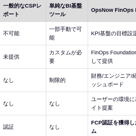
一般的なCSPレ
単純なBI基盤
OpsNow FinOps 
ポート
ツール
一部手動で可
不可能
KPI基盤の目標設
能
カスタムが必
FinOps Founda
未提供
要
して提供
財務/エンジニア
なし
制限的
ッシュボード
ユーザーの環境に
なし
なし
イト提案
FCP認証を獲得
認証
なし
ム