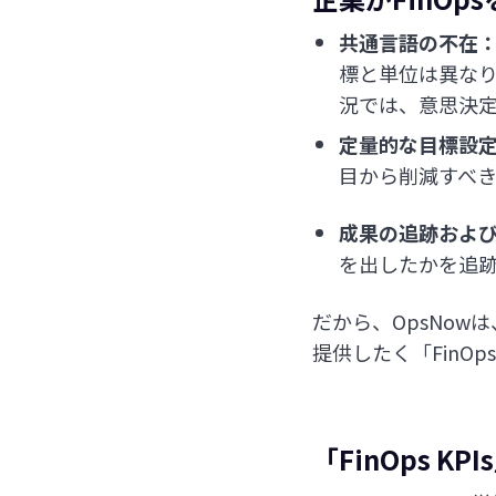
共通言語の不在
標と単位は異な
況では、意思決
定量的な目標設
目から削減すべ
成果の追跡およ
を出したかを追
だから、OpsNow
提供したく「FinOp
「FinOps 