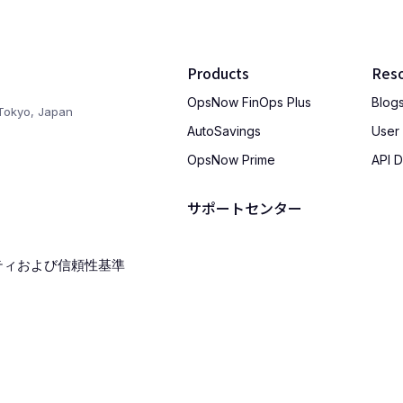
Products
Res
OpsNow FinOps Plus
Blog
Tokyo, Japan
AutoSavings
User
OpsNow Prime
API 
サポートセンター