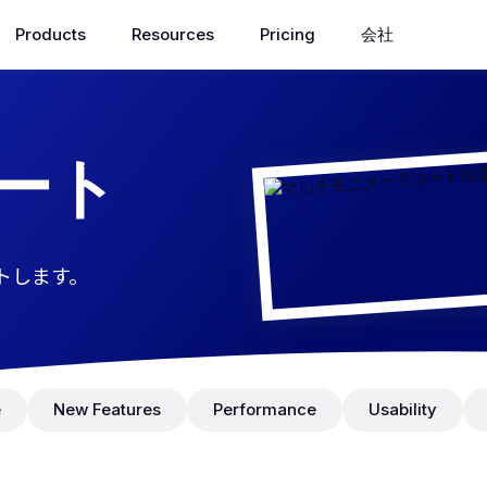
Products
Resources
Pricing
会社
ート
トします。
e
New Features
Performance
Usability