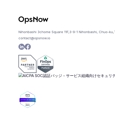
Nihonbashi 3chome Square 11F,3-9-1 Nihonbashi, Chuo-ku,
contact@opsnow.io