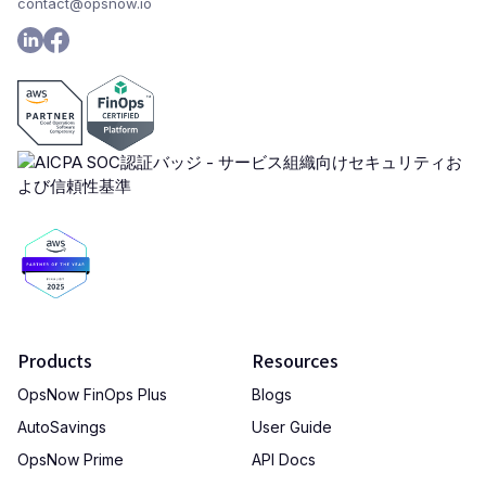
contact@opsnow.io
Products
Resources
OpsNow FinOps Plus
Blogs
AutoSavings
User Guide
OpsNow Prime
API Docs