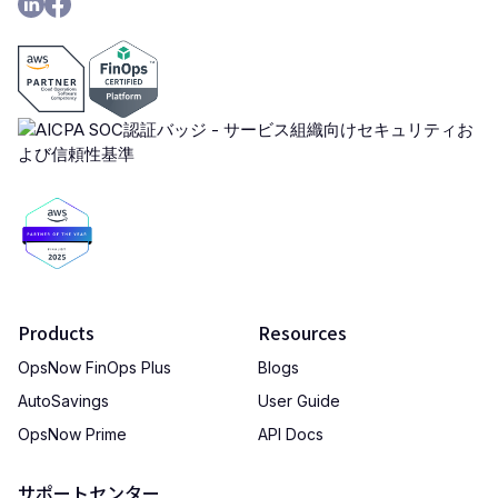
Products
Resources
OpsNow FinOps Plus
Blogs
AutoSavings
User Guide
OpsNow Prime
API Docs
サポートセンター