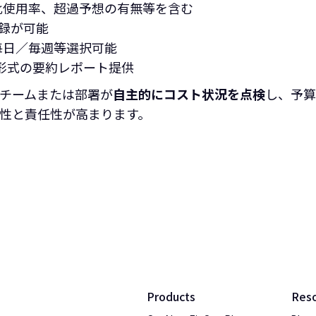
比使用率、超過予想の有無等を含む
録が可能
毎日／毎週等選択可能
ル形式の要約レポート提供
チームまたは部署が
自主的にコスト状況を点検
し、予算
性と責任性が高まります。
Products
Res