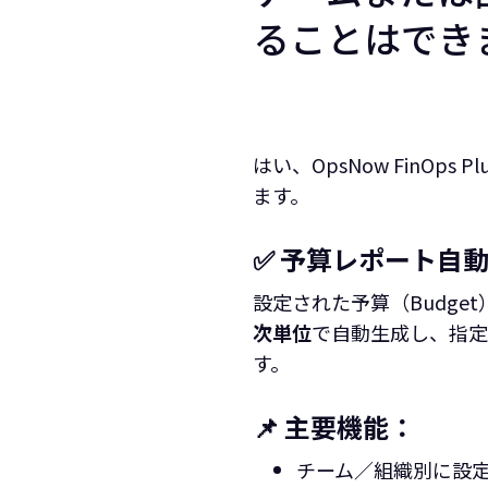
ることはでき
はい、OpsNow FinOps P
ます。
✅ 予算レポート自
設定された予算（Budg
次単位
で自動生成し、指定
す。
📌 主要機能：
チーム／組織別に設