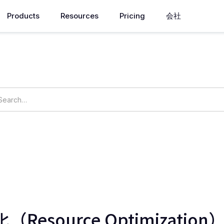
Products
Resources
Pricing
会社
How can we help you?
ings
OpsNow Prime
Resource Optimizati