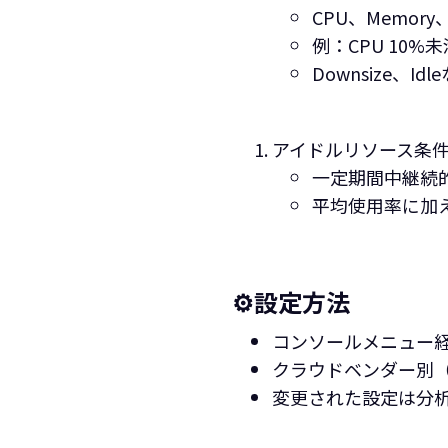
CPU、Memor
例：CPU 10%
Downsize、
アイドルリソース条
一定期間中継続的
平均使用率に加
⚙️設定方法
コンソールメニュー経路：[Opt
クラウドベンダー別（A
変更された設定は分