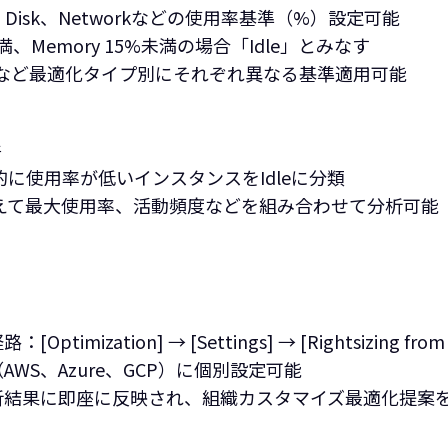
y、Disk、Networkなどの使用率基準（%）設定可能
未満、Memory 15%未満の場合「Idle」とみなす
Idleなど最適化タイプ別にそれぞれ異なる基準適用可能‍
件
に使用率が低いインスタンスをIdleに分類
えて最大使用率、活動頻度などを組み合わせて分析可能‍
imization] → [Settings] → [Rightsizing from
WS、Azure、GCP）に個別設定可能
析結果に即座に反映され、組織カスタマイズ最適化提案