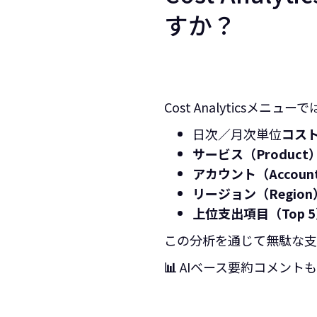
すか？
Cost Analyticsメ
日次／月次単位
コス
サービス（Produc
アカウント（Accou
リージョン（Regi
上位支出項目（Top
この分析を通じて無駄な支
📊
AIベース要約コメント