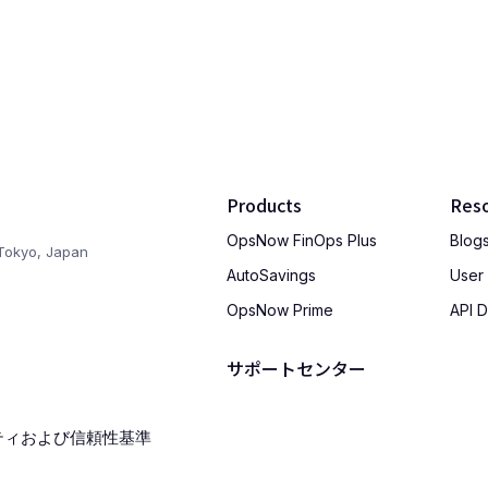
Products
Res
OpsNow FinOps Plus
Blog
Tokyo, Japan
AutoSavings
User
OpsNow Prime
API 
サポートセンター