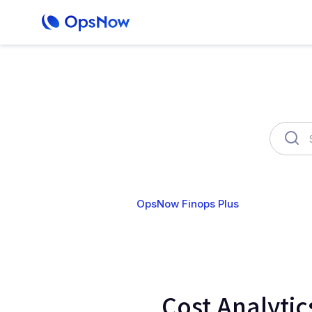
OpsNow Finops Plus
AutoSav
Cost Ana