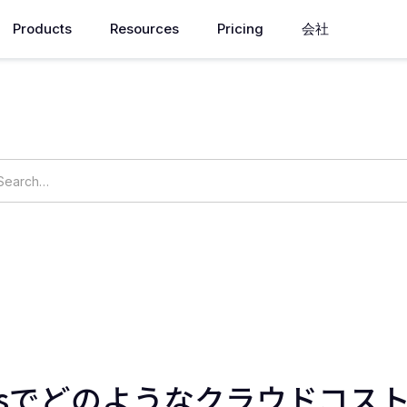
Products
Resources
Pricing
会社
How can we help you?
ings
OpsNow Prime
lyticsでどのようなクラウドコ