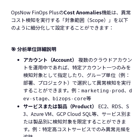
OpsNow FinOps Plusの
Cost Anomalies
機能は、異常
コスト検知を実行する「対象範囲（Scope）」を以下
のように細分化して設定することができます：
🎯 分析単位詳細説明
アカウント（Account）
複数のクラウドアカウン
トを運用中であれば、特定アカウント一つのみを
検知対象として指定したり、グループ単位（例：
部署、プロジェクト）で選択して異常検知を実行
することができます。例：
、
marketing-prod
d
、
等
ev-stage
bizops-core
サービスまたは製品（Product）
EC2、RDS、S
3、Azure VM、GCP Cloud SQL等、サービス別ま
たは製品別に検知対象を限定することができま
す。例：特定高コストサービスでのみ異常兆候を
追跡