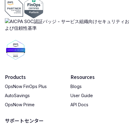
Products
Resources
OpsNow FinOps Plus
Blogs
AutoSavings
User Guide
OpsNow Prime
API Docs
サポートセンター