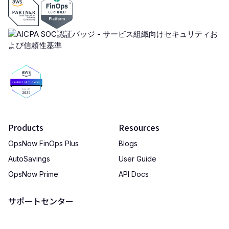
Products
Resources
OpsNow FinOps Plus
Blogs
AutoSavings
User Guide
OpsNow Prime
API Docs
サポートセンター